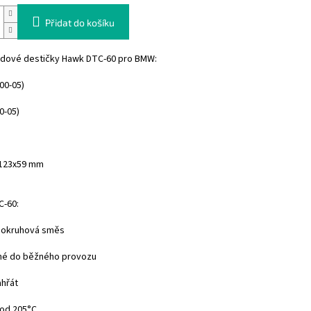
Přidat do košíku
zdové destičky Hawk DTC-60 pro BMW:
(00-05)
0-05)
)
123x59 mm
-60:
í okruhová směs
né do běžného provozu
ahřát
 od 205°C