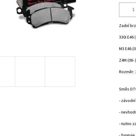
Zadní br
330i E46 
M3 E46 (0
Z4M (06- 
Rozměr: 
Směs DTC
- závodn
- nevhod
- nutno z
- funguje