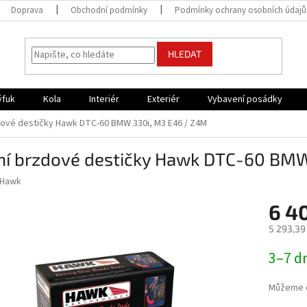
Doprava
Obchodní podmínky
Podmínky ochrany osobních údajů
HLEDAT
ýfuk
Kola
Interiér
Exteriér
Vybavení posádky
dové destičky Hawk DTC-60 BMW 330i, M3 E46 / Z4M
ní brzdové destičky Hawk DTC-60 BMW
Hawk
6 4
5 293,39
Měrná
3–7 d
cena:
Můžeme d