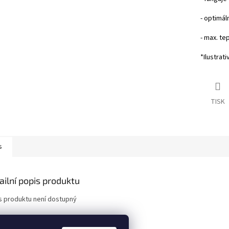
- optimál
- max. te
*Ilustrati
TISK
s
ailní popis produktu
s produktu není dostupný