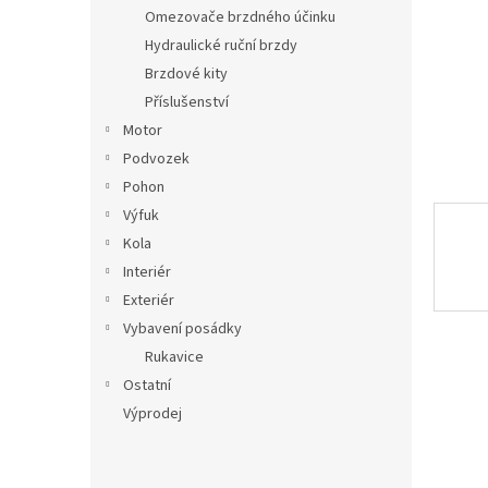
n
Omezovače brzdného účinku
e
Hydraulické ruční brzdy
l
Brzdové kity
Příslušenství
Motor
Podvozek
Pohon
Výfuk
Kola
Interiér
Exteriér
Vybavení posádky
Rukavice
Ostatní
Výprodej