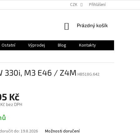
CZK
Přihlášení
NÁKUPNÍ
Prázdný košík
KOŠÍK
Ostatní
Výprodej
Blog
Kontakty
 330i, M3 E46 / Z4M
HB518G.642
05 Kč
 Kč bez DPH
nů
oručit do:
19.8.2026
Možnosti doručení