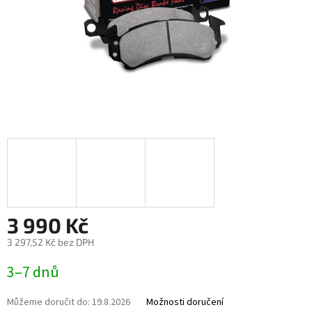
3 990 Kč
3 297,52 Kč bez DPH
Měrná
3–7 dnů
cena:
Můžeme doručit do:
19.8.2026
Možnosti doručení