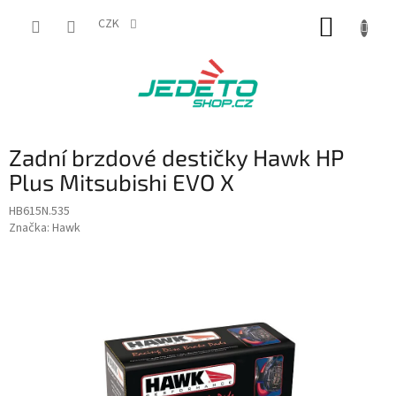
Přejít
NÁKUP
na
CZK
obsah
KOŠÍK
Zadní brzdové destičky Hawk HP
Plus Mitsubishi EVO X
HB615N.535
Značka:
Hawk