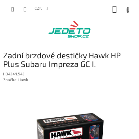
Přejít
NÁKUP
na
CZK
obsah
KOŠÍK
Zadní brzdové destičky Hawk HP
Plus Subaru Impreza GC I.
HB434N.543
Značka:
Hawk