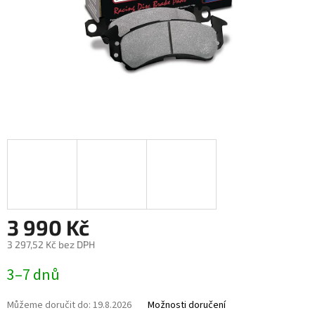
3 990 Kč
3 297,52 Kč bez DPH
Měrná
3–7 dnů
cena:
Můžeme doručit do:
19.8.2026
Možnosti doručení