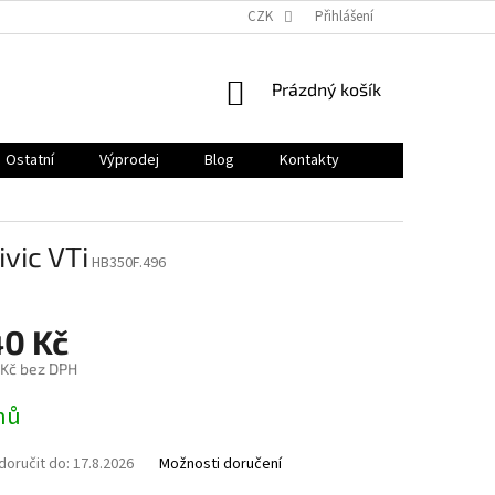
CZK
Přihlášení
NÁKUPNÍ
Prázdný košík
KOŠÍK
Ostatní
Výprodej
Blog
Kontakty
vic VTi
HB350F.496
40 Kč
 Kč bez DPH
nů
oručit do:
17.8.2026
Možnosti doručení