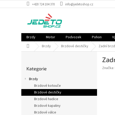
Přejít
+420 724 104 370
info@jedetoshop.cz
na
obsah
Brzdy
Motor
Podvozek
Pohon
V
Domů
Brzdy
Brzdové destičky
Zadní brzd
P
Zadn
o
Přeskočit
s
Značka:
Kategorie
kategorie
t
r
Brzdy
a
Brzdové kotouče
n
Brzdové destičky
n
í
Brzdové hadice
p
Brzdové kapaliny
a
Brzdové válce