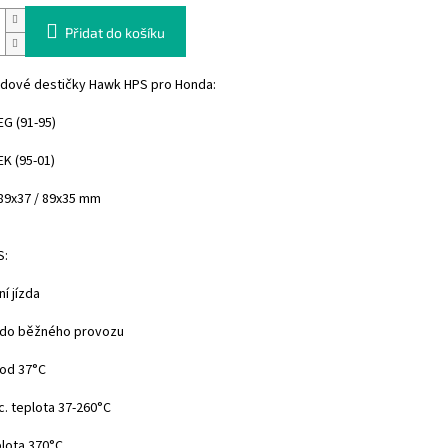
Přidat do košíku
zdové destičky Hawk HPS pro Honda:
EG (91-95)
EK (95-01)
89x37 / 89x35 mm
S:
í jízda
 do běžného provozu
 od 37°C
ac. teplota 37-260°C
plota 370°C