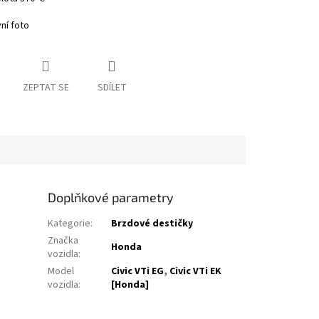
vní foto
ZEPTAT SE
SDÍLET
Doplňkové parametry
Kategorie
:
Brzdové destičky
Značka
Honda
vozidla
:
Model
Civic VTi EG
,
Civic VTi EK
vozidla
:
[Honda]