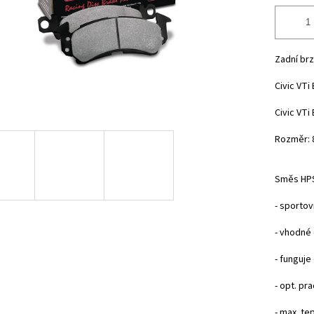
Zadní br
Civic VTi 
Civic VTi 
Rozměr: 
Směs HP
- sportovn
- vhodné
- funguje
- opt. pr
- max. te