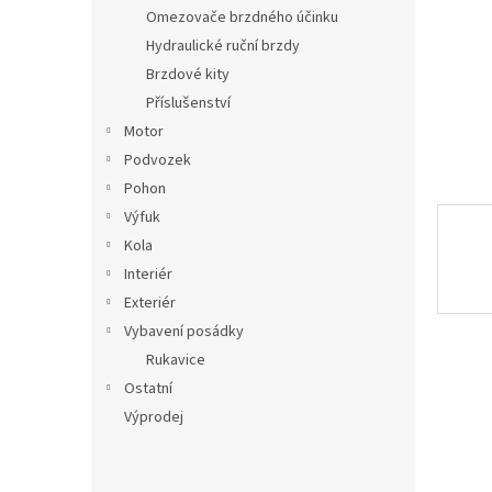
n
Omezovače brzdného účinku
e
Hydraulické ruční brzdy
l
Brzdové kity
Příslušenství
Motor
Podvozek
Pohon
Výfuk
Kola
Interiér
Exteriér
Vybavení posádky
Rukavice
Ostatní
Výprodej