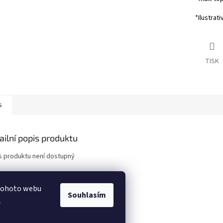
*Ilustrati
TISK
s
ailní popis produktu
s produktu není dostupný
 tohoto webu
Souhlasím
.