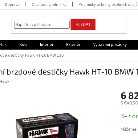
Doprava
Obchodní podmínky
Podmínky ochrany osobních údajů
HLEDAT
ýfuk
Kola
Interiér
Exteriér
Vybavení posádky
dové destičky Hawk HT-10 BMW 130i
ní brzdové destičky Hawk HT-10 BMW 
Hawk
6 8
5 640,50
Měrná
3–7 d
cena:
Můžeme d