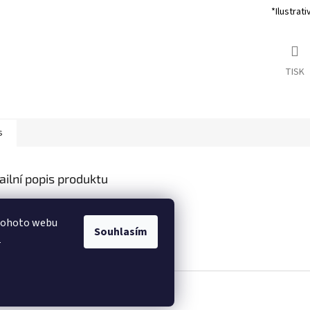
*Ilustrati
TISK
s
ailní popis produktu
s produktu není dostupný
 tohoto webu
Souhlasím
.