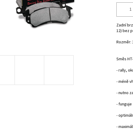
Zadní br
12)
bez p
Rozměr: 
Směs HT-
- rally, o
- méně v
- nutno z
- funguje
- optimál
- maximál