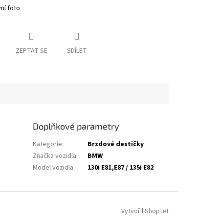
vní foto
ZEPTAT SE
SDÍLET
Doplňkové parametry
Kategorie
:
Brzdové destičky
Značka vozidla
:
BMW
Model vozidla
:
130i E81,E87 / 135i E82
Vytvořil Shoptet