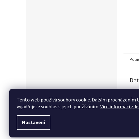
Popi
Det
Popi
Tento web používá soubory cookie. Dalším procházením
vyjadřujete souhlas s jejich používáním.
Více informací zde
Nastavení
Z
á
p