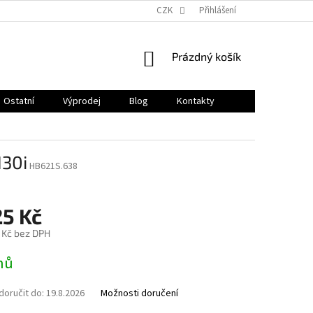
CZK
Přihlášení
NÁKUPNÍ
Prázdný košík
KOŠÍK
Ostatní
Výprodej
Blog
Kontakty
130i
HB621S.638
25 Kč
 Kč bez DPH
nů
oručit do:
19.8.2026
Možnosti doručení