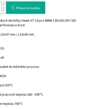
Přidat do košíku
zdové destičky Hawk HT-10 pro BMW
130i
E81/E87 (05-
erformance brzd.
123x47 mm / 123x45 mm
10:
kruh
hodné do běžného provozu
ahřát
 od 150°C
ní pracovní teplota 260 - 595°C
ní teplota 705°C