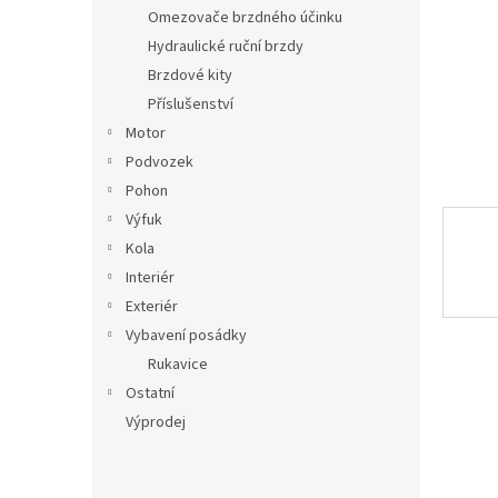
n
Omezovače brzdného účinku
e
Hydraulické ruční brzdy
l
Brzdové kity
Příslušenství
Motor
Podvozek
Pohon
Výfuk
Kola
Interiér
Exteriér
Vybavení posádky
Rukavice
Ostatní
Výprodej