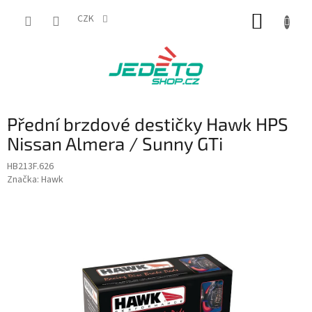
Přejít
NÁKUP
na
CZK
obsah
KOŠÍK
Přední brzdové destičky Hawk HPS
Nissan Almera / Sunny GTi
HB213F.626
Značka:
Hawk