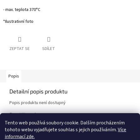
- max. teplota 370°C
*Ilustrativní foto
ZEPTAT SE
SDÍLET
Popis
Detailní popis produktu
Popis produktu není dostupný
Doplňkové parametry
Tento web používá soubory cookie. Dalším procházením
Kategorie
:
Brzdové destičky
tohoto webu vyjadřujete souhlas s jejich používáním.
Více
Značka vozidla
:
Nissan
informací zde.