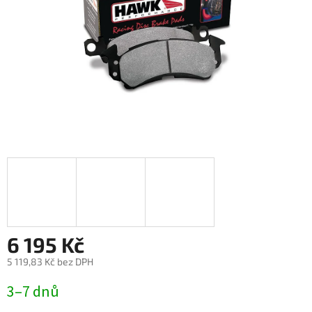
6 195 Kč
5 119,83 Kč bez DPH
Měrná
3–7 dnů
cena: