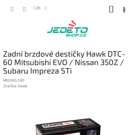
Přejít
NÁKUP
na
CZK
obsah
KOŠÍK
Zadní brzdové destičky Hawk DTC-
60 Mitsubishi EVO / Nissan 350Z /
Subaru Impreza STi
HB180G.560
Značka:
Hawk