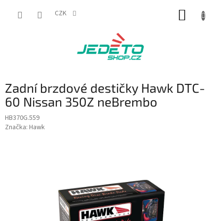
Přejít
NÁKUP
na
CZK
obsah
KOŠÍK
Zadní brzdové destičky Hawk DTC-
60 Nissan 350Z neBrembo
HB370G.559
Značka:
Hawk