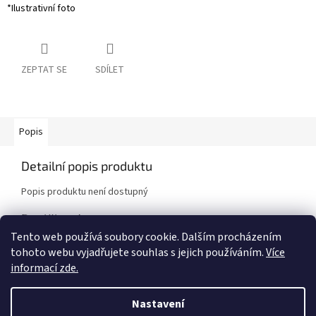
*Ilustrativní foto
ZEPTAT SE
SDÍLET
Popis
Detailní popis produktu
Popis produktu není dostupný
Doplňkové parametry
Tento web používá soubory cookie. Dalším procházením
Kategorie
:
Brzdové destičky
tohoto webu vyjadřujete souhlas s jejich používáním.
Více
Značka vozidla
:
Nissan
informací zde.
Model vozidla
:
350Z
Nastavení