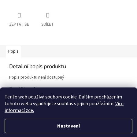
ZEPTAT SE
SDÍLET
Popis
Detailní popis produktu
Popis produktu není dostupný
Doplňkové parametry
Tento web používá soubory cookie. Dalším procházením
Kategorie
:
Brzdové destičky
tohoto webu vyjadřujete souhlas s jejich používáním.
Více
Značka vozidla
:
Nissan
informací zde.
Model vozidla
:
GT-R R35
Nastavení
Z